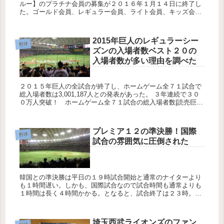
ルー】のプラチナ会員の募集が２０１６年１月１４日に終了し
た。ゴールド会員、レギュラー会員、ライト会員、キッズ会員
は２０１６年１月２１日現在まだ募集している。 関連ページ：
フ...
2015年巨人のレギュラーシー
野球
ズンの入場者数ベスト２０の
入場者数が多い理由を調べた
２０１５年巨人の全試合が終了し、ホームゲーム全７１試合で
総入場者数は3,001,187人との発表があった。 ３年連続で３０
０万人突破！ ホームゲーム全７１試合の総入場者数|読売巨人
軍公式サイト ホーム１試合あたりの入場者数42,270人とな...
プレミア１２の準決勝！国際
野球
試合の雰囲気に圧倒された
韓国との準決勝は平日の１９時試合開始と通常のナイターより
も１時間遅い。しかも、国際試合なので試合時間も通常よりも
１時間は長く４時間かかる。となると、試合終了は２３時。平
日だと、さすがに次の日の仕事に影響がありそうだ。だから、
観戦しないつもり...
埼玉西武ライオンズのファン