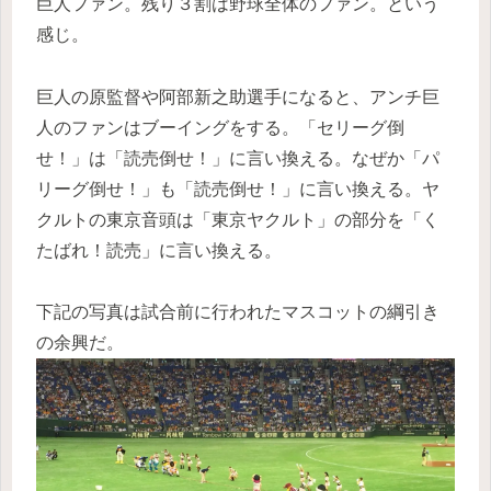
巨人ファン。残り３割は野球全体のファン。という
感じ。
巨人の原監督や阿部新之助選手になると、アンチ巨
人のファンはブーイングをする。「セリーグ倒
せ！」は「読売倒せ！」に言い換える。なぜか「パ
リーグ倒せ！」も「読売倒せ！」に言い換える。ヤ
クルトの東京音頭は「東京ヤクルト」の部分を「く
たばれ！読売」に言い換える。
下記の写真は試合前に行われたマスコットの綱引き
の余興だ。