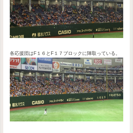
各応援団はF１６とF１７ブロックに陣取っている。