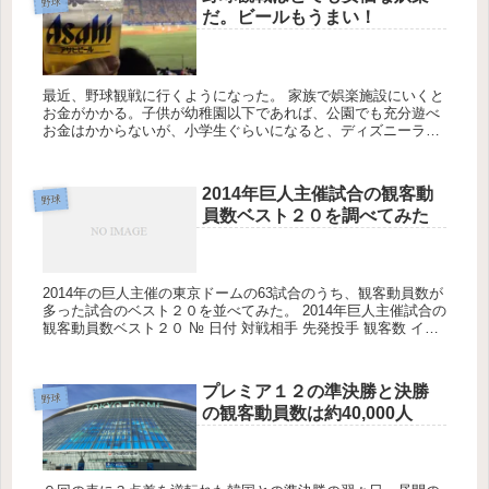
野球
だ。ビールもうまい！
最近、野球観戦に行くようになった。 家族で娯楽施設にいくと
お金がかかる。子供が幼稚園以下であれば、公園でも充分遊べ
お金はかからないが、小学生ぐらいになると、ディズニーラン
ドや遊園地など大型施設を子供自身が望むようになる。また、
小学生からは子...
2014年巨人主催試合の観客動
野球
員数ベスト２０を調べてみた
2014年の巨人主催の東京ドームの63試合のうち、観客動員数が
多った試合のベスト２０を並べてみた。 2014年巨人主催試合の
観客動員数ベスト２０ № 日付 対戦相手 先発投手 観客数 イベ
ント 1 5月17日(土) 広島 菅野 46,761...
プレミア１２の準決勝と決勝
野球
の観客動員数は約40,000人