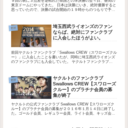
９回の表に３点差を逆転れた韓国との準決勝の翌々日、昼間の
東京ドームにやってきた。 日本は決勝にいき、絶対優勝すると
思っていたので、決勝の試合開始の１９時からのつもりで予定
を組んでいた。予想外の準決勝敗退だったので、残念ながら１
３：００からの...
埼玉西武ライオンズのファン
野球
ならば、絶対にファンクラブ
に入会したほうがよい。
前回ヤクルトファンクラブ「Swallows CREW（スワローズクル
ー）」に入会したことを書いたが、同時に埼玉西武ライオンズ
のファンクラブにも入会していた。 ヤクルトファンクラブ
「Swallows CREW（スワローズクルー）」に入会した。...
ヤクルトのファンクラブ
野球
Swallows CREW【スワローズ
クルー】のプラチナ会員の募
集が終了
ヤクルトの公式ファンクラブ Swallows CREW【スワローズク
ルー】のプラチナ会員の募集が２０１６年１月１４日に終了し
た。ゴールド会員、レギュラー会員、ライト会員、キッズ会員
は２０１６年１月２１日現在まだ募集している。 関連ページ：
フ...